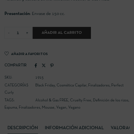
Presentación
: Envase de 150 cc.
AÑADIR AL CARRITO
AÑADIR A FAVORITOS
COMPARTIR
SKU:
1915
CATEGORÍAS
Black Friday
,
Cosmética Capilar
,
Finalizadores
,
Perfect
Curly
TAGS:
Alcohol & Gas FREE
,
Cruelty Free
,
Definición de los rizos
,
Espuma
,
Finalizadores
,
Mousse
,
Vegan
,
Vegano
DESCRIPCIÓN
INFORMACIÓN ADICIONAL
VALORACIO