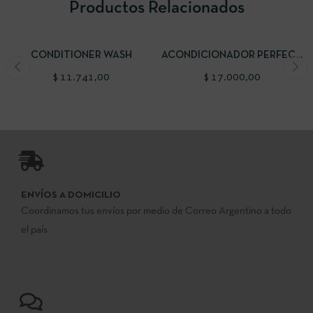
Productos Relacionados
AÑADIR AL CARRITO
AÑADIR AL CARRITO
CONDITIONER WASH
ACONDICIONADOR PERFECT
CURLY
$
11.741,00
$
17.000,00
ENVÍOS A DOMICILIO
Coordinamos tus envíos por medio de Correo Argentino a todo
el país .