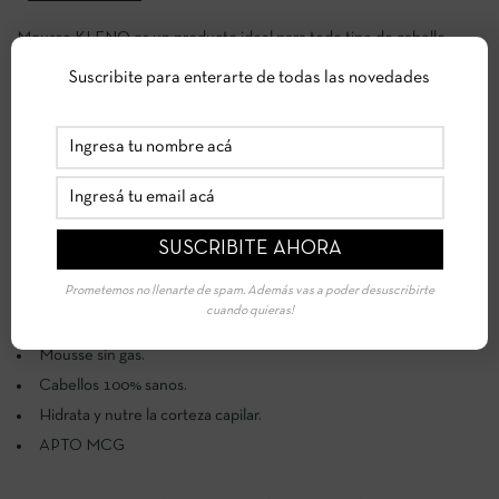
Mousse KLENO es un producto ideal para todo tipo de cabello,
otorgando definición a los cabellos con rulos y aportando volumen a
Suscribite para enterarte de todas las novedades
los cabellos lacios. Su contenido en Acido Hialurónico proporciona
hidratación y define los peinados en forma natural y duradera. Para
todo tipo de cabellos. Sulfate Free Paraben Free Silicon Free
Petrolatum Free
Da brillo y realza el color del cabello.
Protector térmico hasta 80 °C.
Prometemos no llenarte de spam. Además vas a poder desuscribirte
Fijación con aspecto natural.
cuando quieras!
Elimina el Frizz.
Mousse sin gas.
Cabellos 100% sanos.
Hidrata y nutre la corteza capilar.
APTO MCG