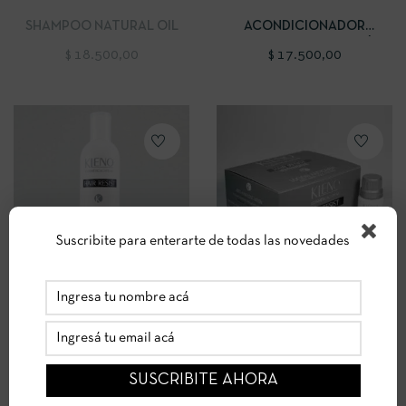
SHAMPOO NATURAL OIL
ACONDICIONADOR
TRATAMIENTO ANTICAÍDA
$
18.500,00
$
17.500,00
CON ARGININA,BIOTINA Y
KERATINA
Suscribite para enterarte de todas las novedades
AÑADIR AL CARRITO
AÑADIR AL CARRITO
SHAMPOO TRATAMIENTO
LOCIÓN ANTICAÍDA
ANTICAÍDA CON
INTENSIVE – TRATAMIENTO
$
18.500,00
$
84.000,00
ARGININA,BIOTINA Y
INTENSIVO
KERATINA