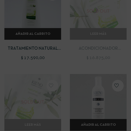
SOLD OUT
AÑADIR AL CARRITO
LEER MÁS
TRATAMIENTO NATURAL
ACONDICIONADOR
OIL
NATURAL OIL
$
17.590,00
$
16.875,00
SOLD OUT
LEER MÁS
AÑADIR AL CARRITO