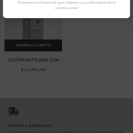
Prometemos no llenarte de spam. Además vas a poder desuscribirte
cuando quieras!
AÑADIR AL CARRITO
LOCIÓN ANTICAÍDA CON
ARGININA, BIOTINA Y
$
24.800,00
KERATINA
ENVÍOS A DOMICILIO
Coordinamos tus envíos por medio de Correo Argentino a todo