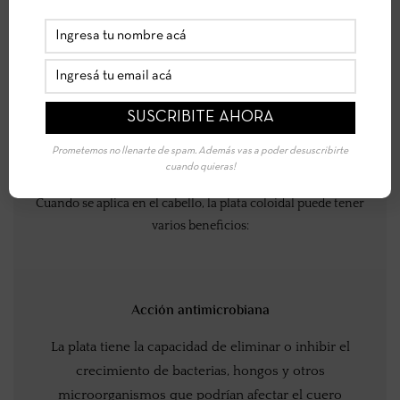
LINEA PURIFYING ZERO
PLATA COLOIDAL
Su acción se basa principalmente en las propiedades
Prometemos no llenarte de spam. Además vas a poder desuscribirte
antimicrobianas, que han sido aprovechadas para diversas
cuando quieras!
aplicaciones medicinales y cosméticas.
Cuando se aplica en el cabello, la plata coloidal puede tener
varios beneficios:
Acción antimicrobiana
La plata tiene la capacidad de eliminar o inhibir el
crecimiento de bacterias, hongos y otros
microorganismos que podrían afectar el cuero