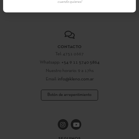
cuando quieras!
el país .
CONTACTO
Tel: 4751-2667
Whatsapp:
+54 9 11 5740 5864
Nuestro horario: 9 a 17hs
Email:
info@kleno.com.ar
Botón de arrepentimiento
SEGUINOS