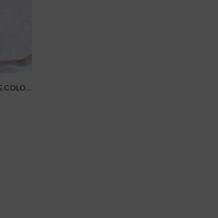
 CARRITO
E COLOR
IGO Y D