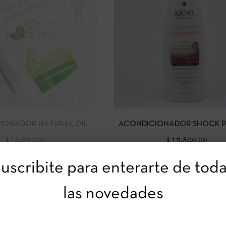
SOLD OUT
IDA
LEER MÁS
VISTA RÁPIDA
AÑADIR AL
IONADOR NATURAL OIL
ACONDICIONADOR SHOCK P
$
16.875,00
$
15.800,00
uscribite para enterarte de tod
las novedades