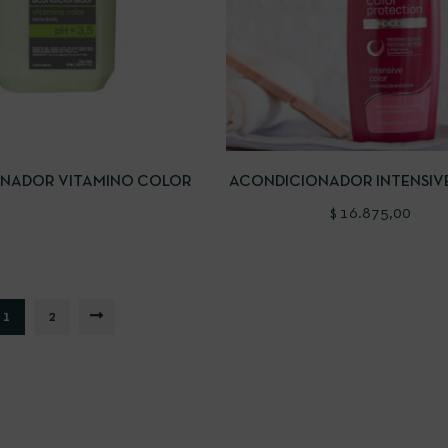
IDA
LEER MÁS
VISTA RÁPIDA
AÑADIR AL
NADOR VITAMINO COLOR
ACONDICIONADOR INTENSIV
CON PROTEÍNAS DE SOJA, TR
$
16.875,00
PANTENOL
1
2