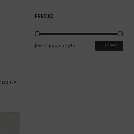
PRECIO
FILTRAR
Precio:
$ 0
—
$ 20.380
 CARRITO
 CURLY