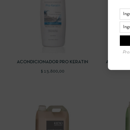
VISTA RÁPIDA
AÑADIR AL CARRITO
VISTA RÁP
Pro
ACONDICIONADOR PRO KERATIN
ACONDICI
$
15.800,00