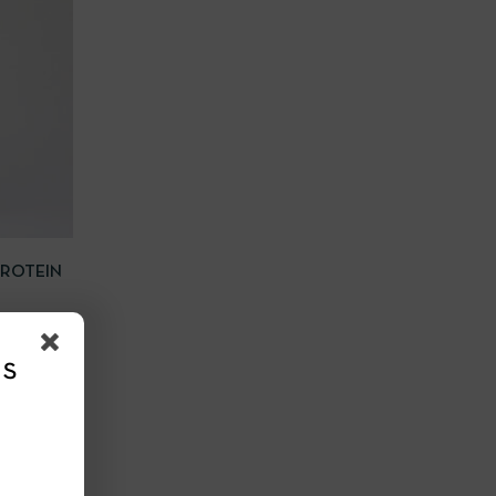
 CARRITO
ROTEIN
as