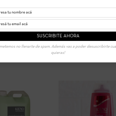
IDA
LEER MÁS
VISTA RÁPIDA
LEER
metemos no llenarte de spam. Además vas a poder desuscribirte cu
quieras!
ONADOR SHOCK PROTEIN
ACONDICIONADOR BÁL
CRISTALES LÍQUIDOS