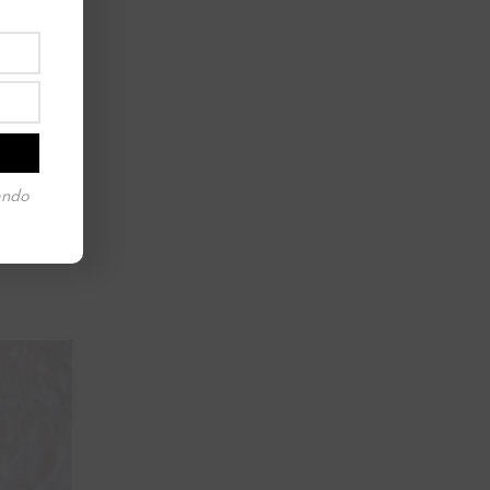
 MÁS
ando
SAMO