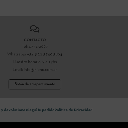
CONTACTO
Tel: 4751-2667
Whatsapp:
+54 9 11 5740 5864
Nuestro horario: 9 a 17hs
Email:
info@kleno.com.ar
Botón de arrepentimiento
 y devoluciones
Seguí tu pedido
Politica de Privacidad