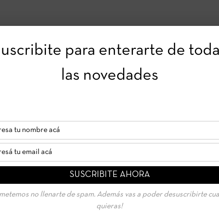
uscribite para enterarte de tod
las novedades
metemos no llenarte de spam. Además vas a poder desuscribirte cu
quieras!