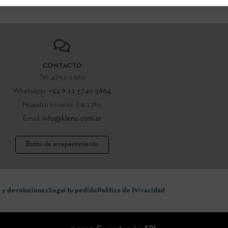
CONTACTO
Tel: 4751-2667
Whatsapp:
+54 9 11 5740 5864
Nuestro horario: 9 a 17hs
Email:
info@kleno.com.ar
Botón de arrepentimiento
 y devoluciones
Seguí tu pedido
Politica de Privacidad