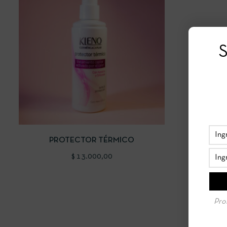
S
VISTA RÁPIDA
AÑADIR AL CARRITO
PROTECTOR TÉRMICO
$
13.000,00
Pro