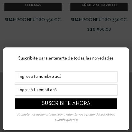
LEER MÁS
AÑADIR AL CARRITO
SHAMPOO NEUTRO. 950 CC.
SHAMPOO NEUTRO. 350 CC.
$
18.500,00
Suscribite para enterarte de todas las novedades
ENVÍOS A DOMICILIO
Coordinamos tus envíos por medio de Correo Argentino a todo
el país .
Prometemos no llenarte de spam. Además vas a poder desuscribirte
cuando quieras!