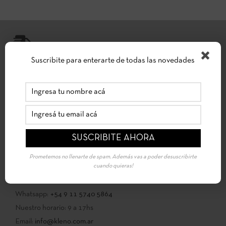
Suscribite para enterarte de todas las novedades
ENVÍOS A DOMICILIO
Coordinamos tus envíos por medio de Correo Argentino a todo
el país .
Prometemos no llenarte de spam. Además vas a poder desuscribirte
cuando quieras!
CONTACTO
Tel: 4751-2667
Whatsapp:
+54 9 11 5740 5864
Nuestro horario: 9 a 17hs
Email:
info@kleno.com.ar