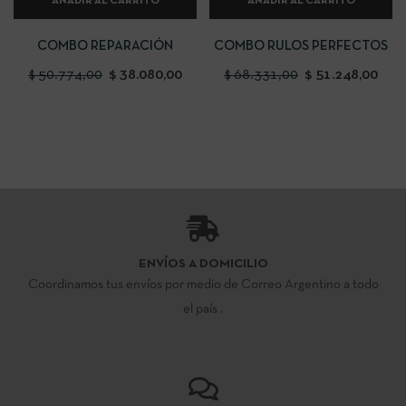
AÑADIR AL CARRITO
AÑADIR AL CARRITO
COMBO REPARACIÓN
COMBO RULOS PERFECTOS
$
50.774,00
$
38.080,00
$
68.331,00
$
51.248,00
ENVÍOS A DOMICILIO
Coordinamos tus envíos por medio de Correo Argentino a todo
el país .