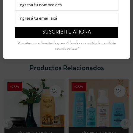
cabello una caída natural y joven. Puede utilizarse todos los días.
Rulos alargados e hidratados.
Silicona hidrosoluble y Pro-vitamina B-5
Vegan
Cruelty Free
Prometemos no llenarte de spam. Además vas a poder desuscribirte
cuando quieras!
Sin enjuague
Productos Relacionados
-25%
-25%