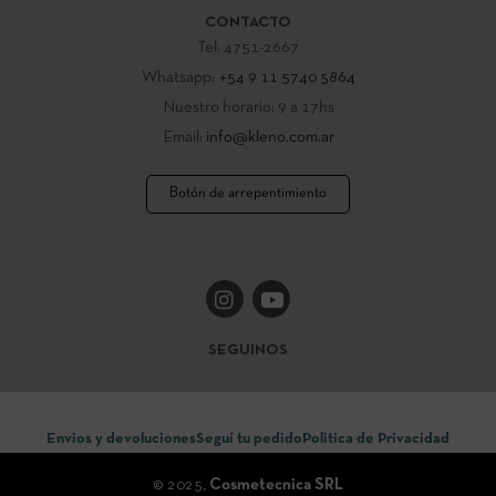
CONTACTO
Tel: 4751-2667
Whatsapp:
+54 9 11 5740 5864
Nuestro horario: 9 a 17hs
Email:
info@kleno.com.ar
Botón de arrepentimiento
SEGUINOS
Envios y devoluciones
Seguí tu pedido
Politica de Privacidad
© 2025,
Cosmetecnica SRL